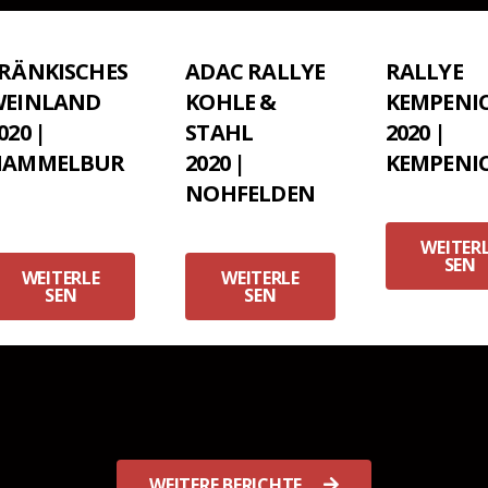
RÄNKISCHES
ADAC RALLYE
RALLYE
WEINLAND
KOHLE &
KEMPENI
020 |
STAHL
2020 |
HAMMELBUR
2020 |
KEMPENI
G
NOHFELDEN
WEITER
SEN
WEITERLE
WEITERLE
SEN
SEN
WEITERE BERICHTE